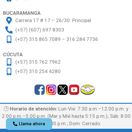
BUCARAMANGA
Carrera 17 # 17 – 26/30. Principal
(+57) (607) 697 8303
(+57) 315 865 7089 – 316 284 7736
CÚCUTA
(+57) 315 762 7962
(+57) 310 254 4280
🕒
Horario de atención:
Lun-Vie: 7:30 a.m.–12:00 p.m. y
2:00 p.m.–5:00 p.m. (Mar y Mié hasta 5:15 p.m.); Sáb: 8:00
a.m.–12:00 p.m.; Dom: Cerrado.
Llama ahora