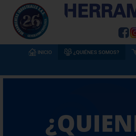
INICIO
¿QUIÉNES SOMOS?
En Herramientas Industriales SAS. Trabajamo
cumplimiento y servicio técnico, aspectos que
para poseer una experiencia amplia de come