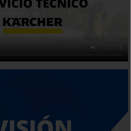
USTRIALES S.A.S. Seguiremos manteniéndonos
 regional como empresa líder, generando confianza