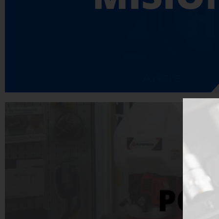
con altos estándares de calidad, contando co
equipo humano idóneo con principios éticos, c
gran sentido de pertenencia, mejorando co
búsqueda de la satisfacción total de nuest
HERRAMIENTAS INDUSTRIALES SAS. Es una empr
cumplimiento estricto de las condiciones de
humano y tecnológico altamente calificado p
fundamental para la 