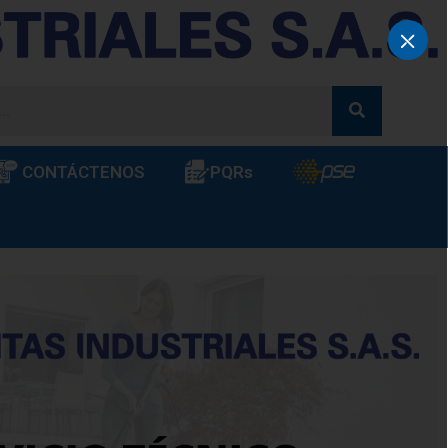
⛌
CONTÁCTENOS
PQRs