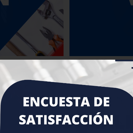
n el apoyo de un
para los clientes 
ompetitivos y con
y equipos en
ntinuamente en
ros clientes.
esa comprometida en satisfacer las necesidades de nuestr
 despacho y tiempos de entrega de las herramientas y equip
ara asegurar el crecimiento y la mejora continua del Siste
permanencia en el mercado y la conservación de la lealtad 