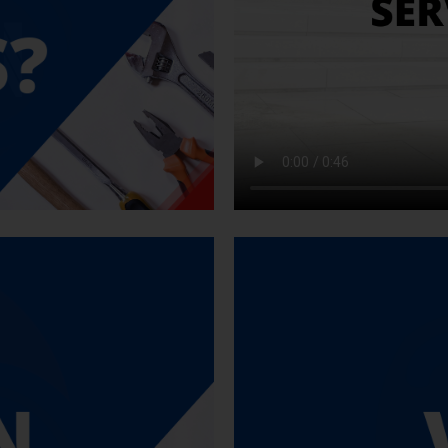
ales, gozando en el
idad de las mejores
.
y comercialización
 de construcción,
bración, seguridad
HERRAMIENTAS IND
n el área industrial,
a nivel nacional y