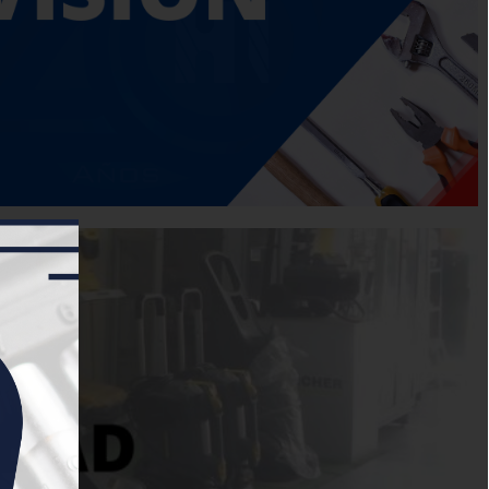
y fortaleciéndonos en suministros de herramientas
 el área industrial con tecnología avanzada.
os clientes y partes interesadas gracias al
os del área industrial. Contamos con recurso
ma de Gestión de Calidad reconociendo que es
de nuestros clientes.