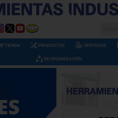
TIENDA
PRODUCTOS
SERVICIOS
REORGANIZACIÓN
s con asesoría,
 han caracterizado
rcialización y