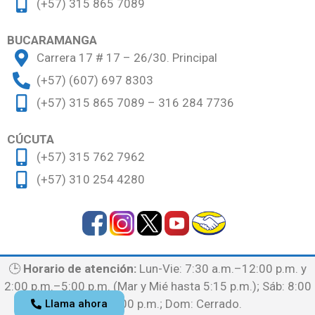
(+57) 315 865 7089
BUCARAMANGA
Carrera 17 # 17 – 26/30. Principal
(+57) (607) 697 8303
(+57) 315 865 7089 – 316 284 7736
CÚCUTA
(+57) 315 762 7962
(+57) 310 254 4280
🕒
Horario de atención:
Lun-Vie: 7:30 a.m.–12:00 p.m. y
2:00 p.m.–5:00 p.m. (Mar y Mié hasta 5:15 p.m.); Sáb: 8:00
a.m.–12:00 p.m.; Dom: Cerrado.
Llama ahora